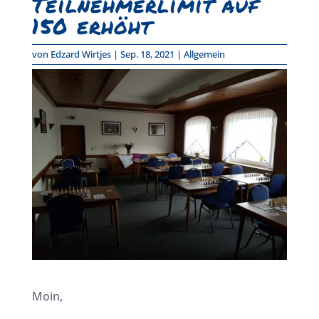
Teilnehmerlimit auf
150 erhöht
von
Edzard Wirtjes
|
Sep. 18, 2021
|
Allgemein
Moin,